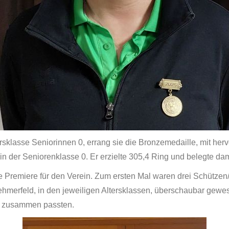
ersklasse Seniorinnen 0, errang sie die Bronzemedaille, mit her
in der Seniorenklasse 0. Er erzielte 305,4 Ring und belegte dami
remiere für den Verein. Zum ersten Mal waren drei Schützen/Sch
lnehmerfeld, in den jeweiligen Altersklassen, überschaubar gew
ht zusammen passten.