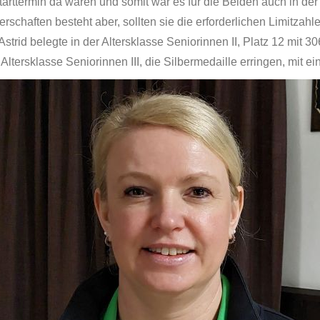
Starttermin da waren und somit war es für die Beiden auch in d
rschaften besteht aber, sollten sie die erforderlichen Limitzah
strid belegte in der Altersklasse Seniorinnen II, Platz 12 mit 
ltersklasse Seniorinnen III, die Silbermedaille erringen, mit e