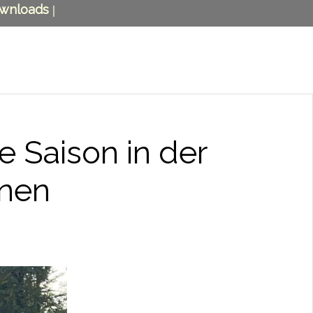
wnloads
|
 Saison in der
nnen