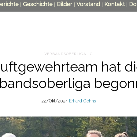
erichte
Geschichte
Bilder
Vorstand
Kontakt
Do
|
|
|
|
|
VERBANDSOBERLIGA LG
Luftgewehrteam hat die
bandsoberliga bego
22/Okt/2024
Erhard Oehns