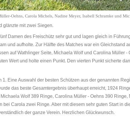
Müller-Oehns, Carola Michels, Nadine Meyer, Isabell Schramke und Mic
d glänzte mit zwei Siegen.
nf Damen des Freischütz sehr gut und lagen gleich in Führung
m und aufholte. Zur Hälfte des Matches war ein Gleichstand a
sen auf Wathlinger Seite, Michaela Wolf und Carolina Müller -
uten Wert und holte einen Punkt. Den vierten Punkt sicherte da
 1. Eine Auswahl der besten Schützen aus der genannten Regi
wurde das beste Gesamtergebnis überhaupt erreicht, 1924 Ringe 
e, Michaela Wolf 389 Ringe, Carolina Müller - Oehns 390 Ringe
n bei Carola zwei Ringe. Aber mit diesem sehr guten Start in d
tverständlich der ganze Verein. Herzlichen Glückwunsch.