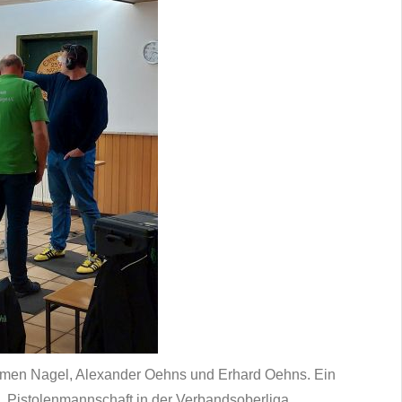
rmen Nagel, Alexander Oehns und Erhard Oehns. Ein
2. Pistolenmannschaft in der Verbandsoberliga