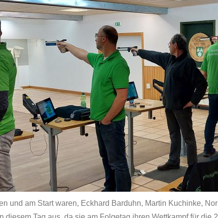
en und am Start waren, Eckhard Barduhn, Martin Kuchinke, No
an diesem Tag aus, da sie am Folgetag ihren Wettkampf für die 