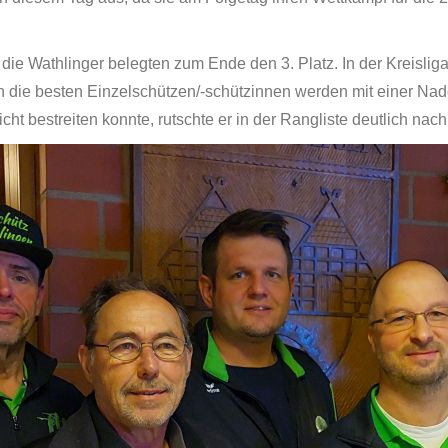
die Wathlinger belegten zum Ende den 3. Platz. In der Kreislig
 die besten Einzelschützen/-schützinnen werden mit einer Nade
ht bestreiten konnte, rutschte er in der Rangliste deutlich nach