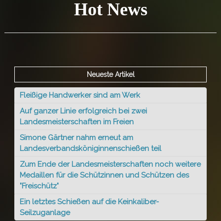
Hot News
Neueste Artikel
Fleißige Handwerker sind am Werk
Auf ganzer Linie erfolgreich bei zwei
Landesmeisterschaften im Freien
Simone Gärtner nahm erneut am
Landesverbandsköniginnenschießen teil
Zum Ende der Landesmeisterschaften noch weitere
Medaillen für die Schützinnen und Schützen des
"Freischütz"
Ein letztes Schießen auf die Keinkaliber-
Seilzuganlage